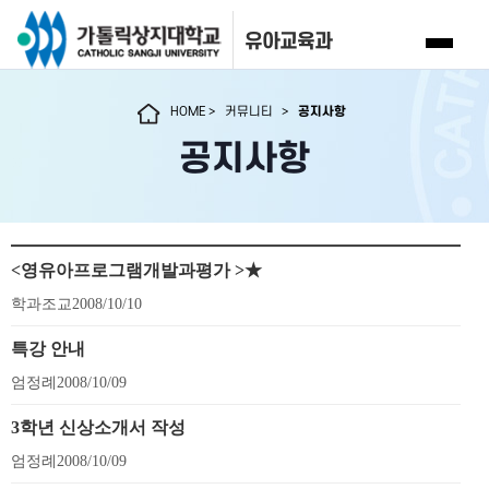
유아교육과
HOME
>
커뮤니티
>
공지사항
공지사항
<영유아프로그램개발과평가 >★
학과조교
2008/10/10
특강 안내
엄정례
2008/10/09
3학년 신상소개서 작성
엄정례
2008/10/09