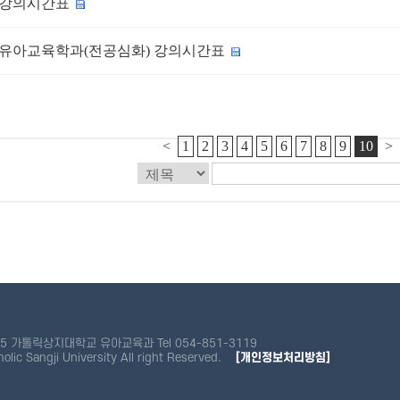
-2 강의시간표
-2 유아교육학과(전공심화) 강의시간표
<
1
2
3
4
5
6
7
8
9
10
>
 가톨릭상지대학교 유아교육과 Tel 054-851-3119
lic Sangji University All right Reserved.
[개인정보처리방침]