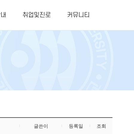
안내
취업및진로
커뮤니티
글쓴이
등록일
조회