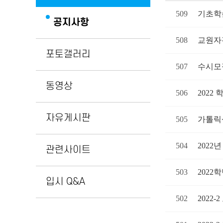
509
기초학
공지사항
508
교원자
포토갤러리
507
수시모
동영상
506
2022
자유게시판
505
가톨릭
504
2022
관련사이트
503
2022
입시 Q&A
502
2022