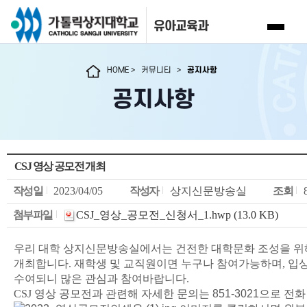
유아교육과
HOME
>
커뮤니티
>
공지사항
공지사항
CSJ 영상 공모전 개최
작성일
2023/04/05
작성자
상지신문방송실
조회
첨부파일
CSJ_영상_공모전_신청서_1.hwp (13.0 KB)
우리 대학 상지신문방송실에서는 건전한 대학문화 조성을 
개최합니다
.
재학생 및 교직원이면 누구나 참여가능하며
,
입
수여되니 많은 관심과 참여바랍니다
.
CSJ
영상 공모전과 관련해 자세한 문의는 851-3021
으로 전화