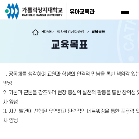
유아교육과
HOME
>
학사학위심화과정
>
교육목표
교육목표
1.
공동체를
생각하며
교원과
학생의
인격적
만남을
통한
책임감
있
양성
2.
기본과
근본을
강조하며
현장
중심의
실천적
활동을
통한
창의성
사
양성
3.
자기
발견이
선행된
유연하고
탄력적인
네트워킹을
통한
포용력
사
양성