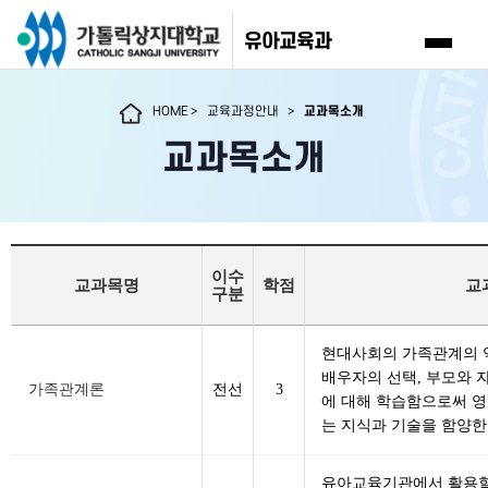
유아교육과
HOME
>
교육과정안내
>
교과목소개
교과목소개
이수
교과목명
학점
교
구분
현대사회의 가족관계의 역
배우자의 선택, 부모와 
가족관계론
전선
3
에 대해 학습함으로써 영
는 지식과 기술을 함양한
유아교육기관에서 활용할