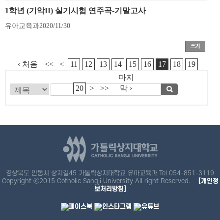
1학년 (기악II) 실기시험 연주곡-기말고사
유아교육과
2020/11/30
‹ 처음
<<
<
11
12
13
14
15
16
17
18
19
마지
20
>
>>
막 ›
경상북도 안동시 상지길45 가톨릭상지대학교 유아교육과 Tel 054-851-3119
Copyright ⓒ2015 Cotholic Sangji University All right Reserved.
[개인정
보처리방침]