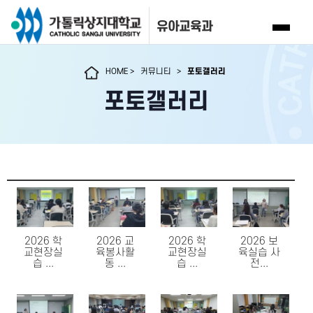
유아교육과
HOME
>
커뮤니티
>
포토갤러리
포토갤러리
2026 학
2026 교
2026 학
2026 보
교현장실
육봉사활
교현장실
육실습 사
습 ...
동 ...
습 ...
전...