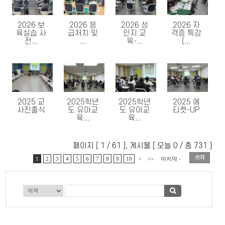
2026 보
2026 응
2026 성
2026 자
육실습 사
급처치 및
인지 교
격증 특강
전...
...
육-...
(...
2025 교
2025학년
2025학년
2025 에
사진출식
도 유아교
도 유아교
티켓-UP
육...
육...
페이지 [ 1 / 61 ], 게시물 [ 오늘 0 / 총 731 ]
1
2
3
4
5
6
7
8
9
10
>
>>
마지막 ›